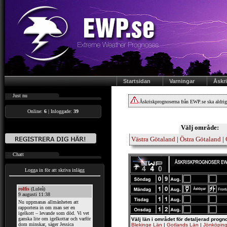
Startsidan
Varningar
Åskr
.::
Just nu
Åskriskprognoserna från EWP.se ska aldrig
Online:
6
| Inloggade:
39
Välj område:
Västra Götaland
|
Östra Götaland
|
.::
Chatt
Logga in för att skriva inlägg
Välj län i området för detaljerad progn
Blekinge Län
|
Gotlands Län
|
Jönköping