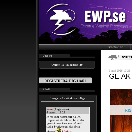
Startsidan
.::
Just nu
NYHET
Online:
11
| Inloggade:
39
3 maj 2026 10:29
GE AK
.::
Chatt
Logga in för att skriva inlägg