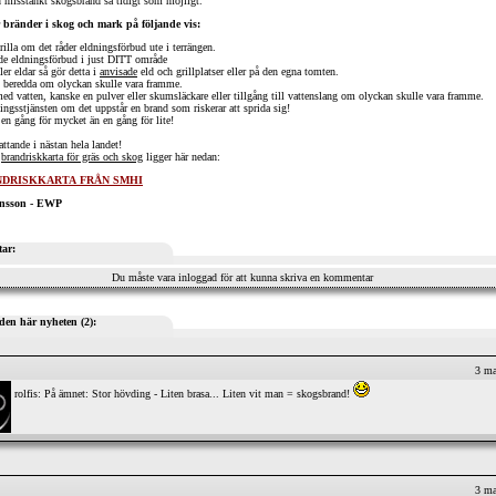
 misstänkt skogsbrand så tidigt som möjligt.
 bränder i skog och mark på följande vis:
grilla om det råder eldningsförbud ute i terrängen.
nde eldningsförbud i just DITT område
ller eldar så gör detta i
anvisade
eld och grillplatser eller på den egna tomten.
p beredda om olyckan skulle vara framme.
ed vatten, kanske en pulver eller skumsläckare eller tillgång till vattenslang om olyckan skulle vara framme.
sstjänsten om det uppstår en brand som riskerar att sprida sig!
a en gång för mycket än en gång för lite!
ttande i nästan hela landet!
l
brandriskkarta för gräs och skog
ligger här nedan:
DRISKKARTA FRÅN SMHI
ansson - EWP
ar:
Du måste vara inloggad för att kunna skriva en kommentar
den här nyheten (2):
3 ma
rolfis: På ämnet: Stor hövding - Liten brasa... Liten vit man = skogsbrand!
3 ma