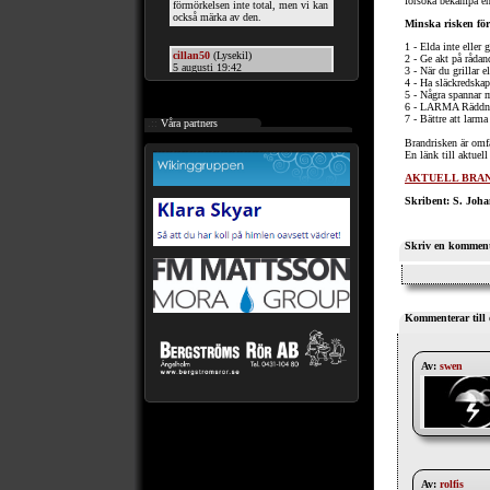
försöka bekämpa en
Minska risken för
1 - Elda inte eller 
2 - Ge akt på råda
3 - När du grillar e
4 - Ha släckredska
5 - Några spannar m
6 - LARMA Räddning
7 - Bättre att larm
.::
Våra partners
Brandrisken är omfa
En länk till aktuel
AKTUELL BRAN
Skribent: S. Joh
Skriv en komment
Kommenterar till 
Av:
swen
Av:
rolfis