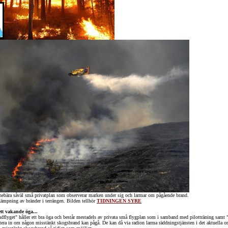
nebära såväl små privatplan som observerar marken under sig och larmar om pågående brand.
kämpning av bränder i terrängen. Bilden tellhör
TIDNINGEN SYRE
ett vakande öga...
ndflyget" håller ett bra öga och består mestadels av privata små flygplan som i samband med pilotträning samt "
rtera in om någon misstänkt skogsbrand kan pågå. De kan då via radion larma räddningstjänsten i det aktuella om