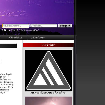
Bli medlem
|
Glömt anv-uppgifter?
r
Väderfakta
Väderforum
Fler nyheter
!
bördsdmängder
en för
det öster om
nd i terrängen
är rätt oländig
rna kan då gå
ränder som
 nytt.
RISKUTFÄRDANDET ÄR HÄVT!