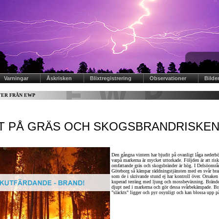
Varningar
Åskrisken
Blixtregistrering
Observationer
Bilde
ER FRÅN EWP
T PÅ GRÄS OCH SKOGSBRANDRISKEN
Den gångna vintern har bjudit på ovanligt låga neder
varpå markerna är mycket uttorkade. Följden är att risk
omfattande gräs och skogsbränder är hög. I Delsöområ
Göteborg så kämpar räddningstjänsten med en svår bra
som de i skrivande stund ej har kontroll över. Orsaken 
kuperad terräng med ljung och mossbeväxning. Brände
djupt ned i markerna och gör dessa svårbekämpade. B
"släckts" ligger och pyr osynligt och kan blossa upp på