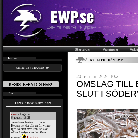
Startsidan
Varningar
Åskr
.::
Just nu
NYHETER FRÅN EWP
Online:
15
| Inloggade:
39
20 februari 2026 10:21
OMSLAG TILL 
SLUT I SÖDER
.::
Chatt
Logga in för att skriva inlägg