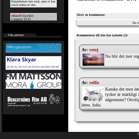
Skriv en kommentar:
Du m
.::
Våra partners
Kommenterar till den här nyheten (2):
Av:
vetej
Nu blir det mer reg
Av:
rolfis
Kanske det men det
tycker är märkligt ä
någonstans? Otrolig
ännu..haha
©