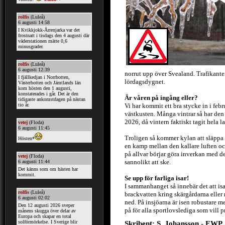
norrut upp över Svealand. Trafikanter
lördagsdygnet.
Är våren på ingång eller?
Vi har kommit ett bra stycke in i feb
västkusten. Många vintrar så har den 
2026, då vintern faktiskt tagit hela la
Troligen så kommer kylan att släppa 
en kamp mellan den kallare luften o
på allvar börjar göra inverkan med 
sannolikt att ske.
Se upp för farliga isar!
I sammanhanget så innebär det att isa
brackvatten kring skärgårdarna eller r
ned. På insjöarna är isen robustare m
på för alla sportlovslediga som vill p
Skribent: S. Johansson - EWP