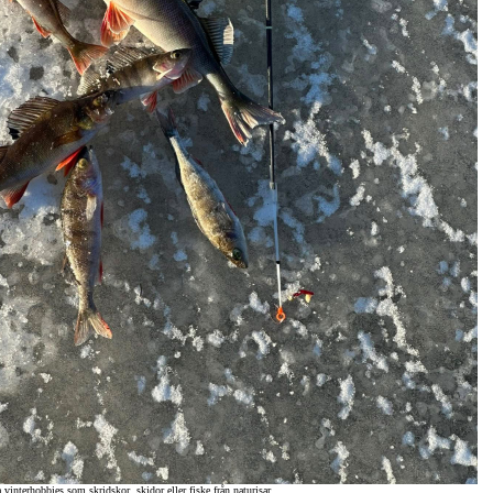
interhobbies som skridskor, skidor eller fiske från naturisar.