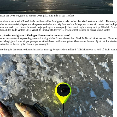
agar och även isdygn bjöd vintern 2026 på... Bild från en sjö i Skåne.
te vintern ned med full kraft ända ned över södra Sverige och hela landet blev såväl snö som istäckt. Denna my
ades av den envist plågsamma skarpa ostanvinden stod sig flera veckor. Många var ovana vid denna osedvanliga
ivsamma vädertyp. Denna får en att tänka på krigsvintrarna på 40 talet samt några vintrar mitt på 80-talet. På sen
6 med den kalla vintern 2010 vilket då innebär att det var 16 år sen senast vi hade en sådan sträng vinter.
a på mördarsniglar och fästingar liksom andra invasiva arter?
an att dessa arter är anpassningsbara och troligtvis har klarat vintern bra. Särskilt där snö täckt marken. Under 
er behagliga och runt ett par plusgrader vilket dessa ovälkomna gäster klarar av att hantera. Tyvärr så för vårvä
arten för en besvärlig tid för alla pollenalergiker...
er har gått den senaste tiden så man ska akta sig för opistade områden i fjällvärlden och ha koll på lavin-varni