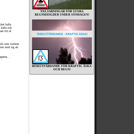
NYA VARNINGAR FÖR STORA
REGNMÄNGDER UNDER SÖNDAGEN!
cket kalla
 kalla och
are tid så
snön som isolerar
rmen med sig att
ngarna...
RISKUTFÄRDANDE FÖR KRAFTIG ÅSKA
OCH REGN!