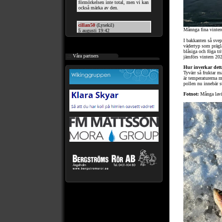
Månnga fina vinterd
I bakkanten så svep
vädertyp som prägl
blåsiga och föga tr
.::
Våra partners
jämförs vintern 202
Hur inverkar dett
Tyvärr så fruktar m
är temperaturerna m
pollen nu innebär st
Fotnot:
Många lavin