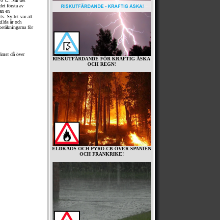
,0°C. När det
det första av
an en
s. Syftet var att
ilda år och
eräkningarna för
rämst då över
RISKUTFÄRDANDE FÖR KRAFTIG ÅSKA
.
OCH REGN!
ELDKAOS OCH PYRO-CB ÖVER SPANIEN
OCH FRANKRIKE!