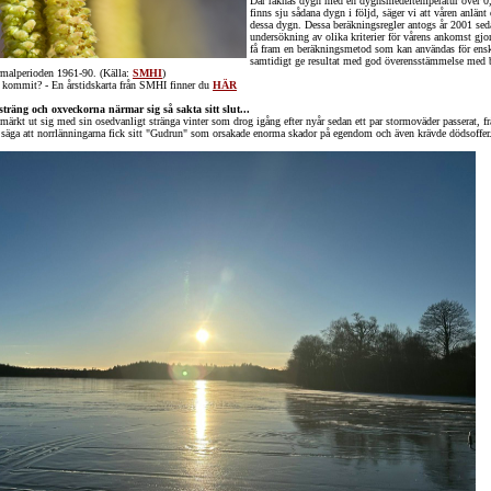
Där räknas dygn med en dygnsmedeltemperatur över 0
finns sju sådana dygn i följd, säger vi att våren anlänt 
dessa dygn. Dessa beräkningsregler antogs år 2001 sed
undersökning av olika kriterier för vårens ankomst gjort
få fram en beräkningsmetod som kan användas för ensk
samtidigt ge resultat med god överensstämmelse med b
rmalperioden 1961-90. (Källa:
SMHI
)
n kommit? - En årstidskarta från SMHI finner du
HÄR
sträng och oxveckorna närmar sig så sakta sitt slut...
märkt ut sig med sin osedvanligt stränga vinter som drog igång efter nyår sedan ett par stormoväder passerat, f
säga att norrlänningarna fick sitt "Gudrun" som orsakade enorma skador på egendom och även krävde dödsoffer