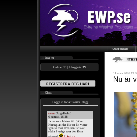
Startsidan
.::
Just nu
NYHET
Online:
13
| Inloggade:
39
11 mars 2026 19:0
Nu är v
.::
Chatt
Logga in för att skriva inlägg