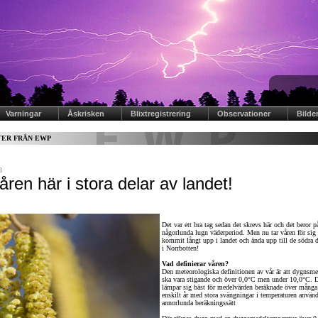
Varningar
Åskrisken
Blixtregistrering
Observationer
Bilde
ER FRÅN EWP
8
åren här i stora delar av landet!
Det var ett bra tag sedan det skrevs här och det beror på
någorlunda lugn väderperiod. Men nu tar våren för sig
kommit långt upp i landet och ända upp till de södra d
i Norrbotten!
Vad definierar våren?
Den meteorologiska definitionen av vår är att dygnsm
ska vara stigande och över 0,0°C men under 10,0°C. D
lämpar sig bäst för medelvärden beräknade över många 
enskilt år med stora svängningar i temperaturen använd
annorlunda beräkningssätt