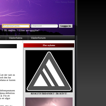
Bli medlem
|
Glömt anv-uppgifter?
r
Väderfakta
Väderforum
Fler nyheter
 att det varit en
 och den har
elarna av kusten
edeltemperaturen
enna definition
RISKUTFÄRDANDET ÄR HÄVT!
år. För ett
s ett något