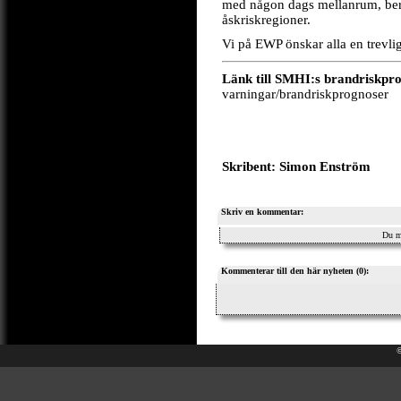
med någon dags mellanrum, bero
åskriskregioner.
Vi på EWP önskar alla en trevli
Länk till SMHI:s brandriskpr
varningar/brandriskprognoser
Skribent: Simon Enström
Skriv en kommentar:
Du m
Kommenterar till den här nyheten (0):
©