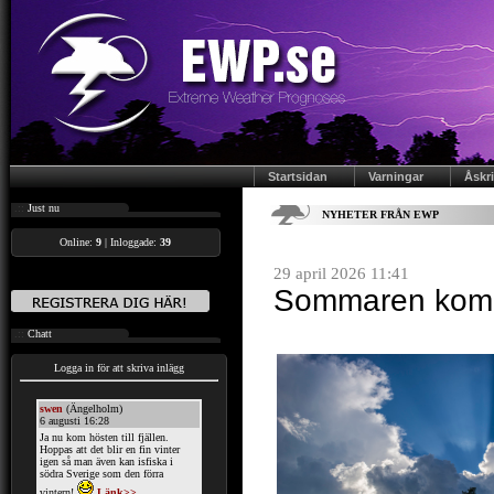
Startsidan
Varningar
Åskr
.::
Just nu
NYHETER FRÅN EWP
Online:
9
| Inloggade:
39
29 april 2026 11:41
Sommaren komme
.::
Chatt
Logga in för att skriva inlägg