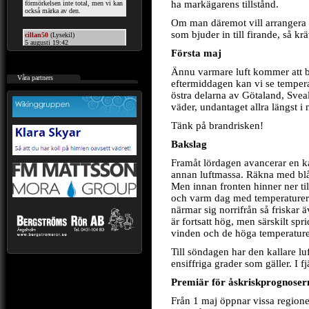
ha markägarens tillstånd.
Om man däremot vill arrangera 
som bjuder in till firande, så krä
Första maj
Ännu varmare luft kommer att br
.::
Våra partners
eftermiddagen kan vi se temper
östra delarna av Götaland, Sveal
väder, undantaget allra längst i 
Tänk på brandrisken!
Bakslag
Framåt lördagen avancerar en k
annan luftmassa. Räkna med blås
Men innan fronten hinner ner till
och varm dag med temperaturer u
närmar sig norrifrån så friskar 
är fortsatt hög, men särskilt sp
vinden och de höga temperature
Till söndagen har den kallare l
ensiffriga grader som gäller. I f
Premiär för åskriskprognoser
Från 1 maj öppnar vissa regione