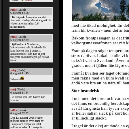
med lite ökad molnighet. En d
fram till kvällen - men det är b
Bakom frontpassagen är det fritt
valborgsmässoaftonen ser rätt k
Frampå dagen stiger temperatur
strax däröver. Lokalt skulle vi
också i västra Svealand. Även 
grader, men i fjällen lite lägre
Framåt kvällen ser läget oföränd
men räkna med en ljum kväll jä
ändå vara bra att ha nära till ha
Stor brandrisk
I och med det torra och varma vä
det finns en ordentlig beredskap
avstå! En gnista kan tyvärr skap
är heller sällan släck på kort ti
är tillräckligt släckt.
I regel är det okej att tända e